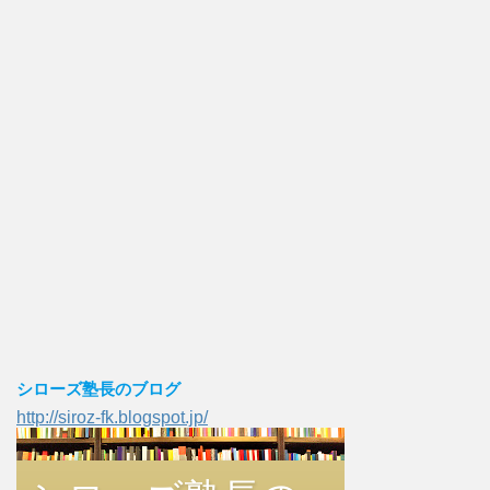
シローズ塾長のブログ
http://siroz-fk.blogspot.jp/