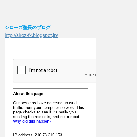
シローズ塾長のブログ
http://siroz-fk.blogspot.jp/