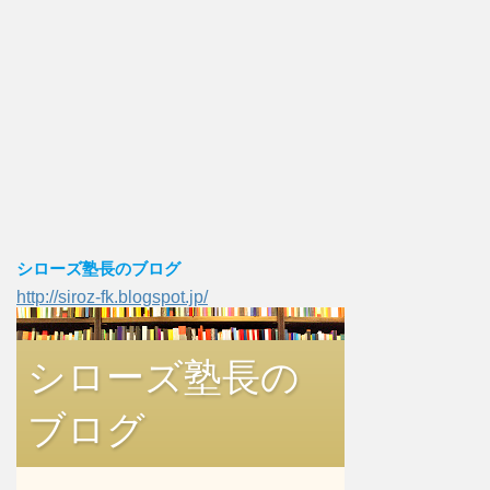
シローズ塾長のブログ
http://siroz-fk.blogspot.jp/